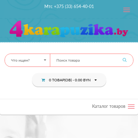
Мтс +375 (33) 654-40-01
Toggle
navig
Что ищем?
0 ТОВАР(ОВ) - 0.00 BYN
Каталог товаров
Tog
nav