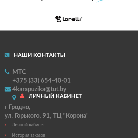
НАШИ КОНТАКТЫ
МТС
+375 (33) 654-40-01
4karapuzika@tut.by
ЛИЧНЫЙ КАБИНЕТ
г Гродно,
ул. Горького, 91, ТЦ "Корона'
Личный кабинет
История заказов