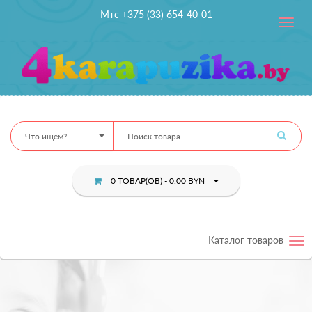
Мтс +375 (33) 654-40-01
Toggle
navig
Что ищем?
0 ТОВАР(ОВ) - 0.00 BYN
Каталог товаров
Tog
nav