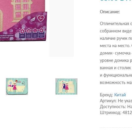
Описание:
Отличительная о
собранном виде
наличие ручек п
места на место. 
домик- сумочка 
уровне домика р
ванная и столик
и функциональны
возможность мал
Бренд:
Китай
Артикул: Не ука
Доступность: Н
Штрихкод: 481