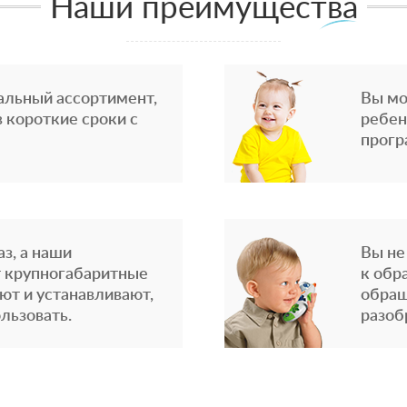
Наши преимущества
альный ассортимент,
Вы мо
 короткие сроки с
ребен
прогр
з, а наши
Вы не
 крупногабаритные
к обр
ют и устанавливают,
обращ
льзовать.
разоб