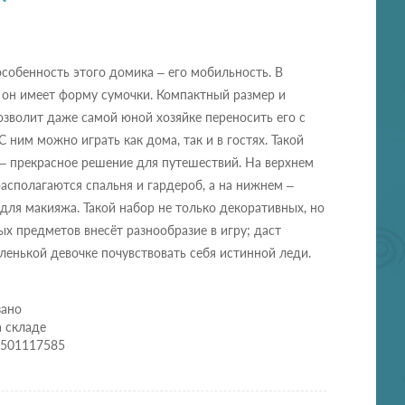
собенность этого домика – его мобильность. В
 он имеет форму сумочки. Компактный размер и
озволит даже самой юной хозяйке переносить его с
С ним можно играть как дома, так и в гостях. Такой
– прекрасное решение для путешествий. На верхнем
асполагаются спальня и гардероб, а на нижнем –
 для макияжа. Такой набор не только декоративных, но
х предметов внесёт разнообразие в игру; даст
енькой девочке почувствовать себя истинной леди.
зано
а складе
2501117585