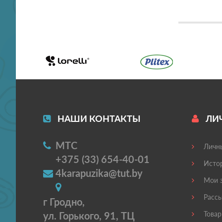
НАШИ КОНТАКТЫ
ЛИ
МТС
Личны
+375 (33) 654-40-01
Истор
4karapuzika@tut.by
Мои з
Рассы
г Гродно,
ул. Горького, 91, ТЦ
Товар