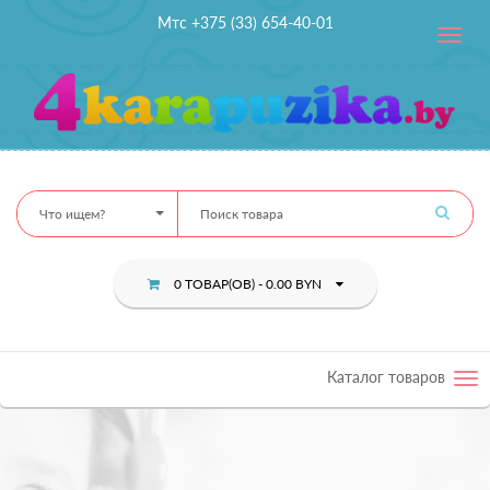
Мтс +375 (33) 654-40-01
Toggle
navig
Что ищем?
0 ТОВАР(ОВ) - 0.00 BYN
Каталог товаров
Tog
nav