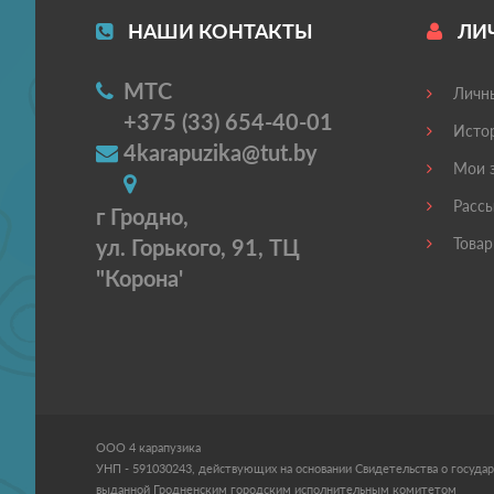
НАШИ КОНТАКТЫ
ЛИ
МТС
Личны
+375 (33) 654-40-01
Истор
4karapuzika@tut.by
Мои з
Рассы
г Гродно,
ул. Горького, 91, ТЦ
Товар
"Корона'
ООО 4 карапузика
УНП - 591030243, действующих на основании Свидетельства о государ
выданной Гродненским городским исполнительным комитетом