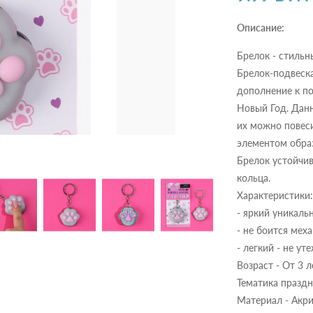
Описание:
Брелок - стильн
Брелок-подвеска
дополнение к по
Новый Год. Дан
их можно повеси
элементом образ
Брелок устойчив
кольца.
Характеристики:
- яркий уникаль
- не боится мех
- легкий - не ут
Возраст - От 3 л
Тематика праздн
Материал - Акри