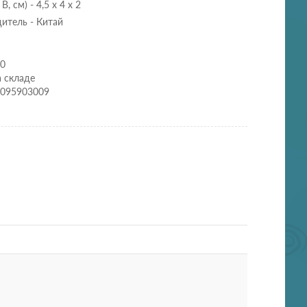
, см) - 4,5 х 4 х 2
итель - Китай
00
а складе
0095903009