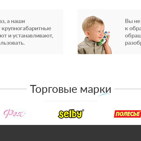
з, а наши
Вы не
 крупногабаритные
к обр
ют и устанавливают,
обращ
льзовать.
разоб
Торговые марки