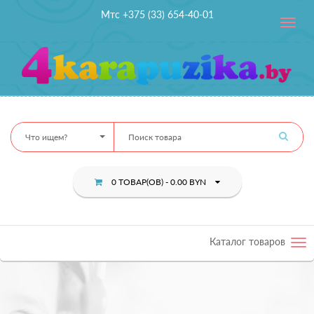
Мтс +375 (33) 654-40-01
Toggle
navig
Что ищем?
0 ТОВАР(ОВ) - 0.00 BYN
Каталог товаров
Tog
nav