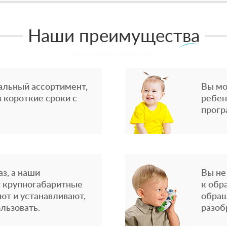
Наши преимущества
альный ассортимент,
Вы мо
 короткие сроки с
ребен
прогр
з, а наши
Вы не
 крупногабаритные
к обр
ют и устанавливают,
обращ
льзовать.
разоб