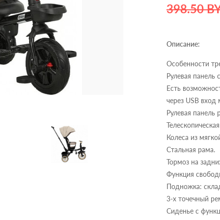
398.50 B
Описание:
Особенности тре
Рулевая панель 
Есть возможност
через USB вход
Рулевая панель р
Телескопическая
Колеса из мягко
Стальная рама.
Тормоз на задни
Функция свободн
Подножка: склад
3-х точечный ре
Сиденье с функ