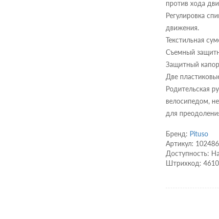
против хода дв
Регулировка спи
движения.
Текстильная сум
Съемный защитн
Защитный капор
Две пластиковы
Родительская ру
велосипедом, не
для преодоления
Бренд:
Pituso
Артикул: 10248
Доступность: Н
Штрихкод: 461