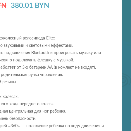
YN
380.01 BYN
хколесный велосипеда Elite:
со звуковыми и световыми эффектами.
ь подключения Bluetooth и проигровать музыку или
 можно подключать флешку с музыкой.
абоатет от 3-х батареек АА (в комлект не входят).
 родительская ручка управления.
й резины.
х колесах.
ого хода переднего колеса.
ная центральная для ног ребенка.
мень безопасности.
цией «360» — положение ребенка по ходу движения и