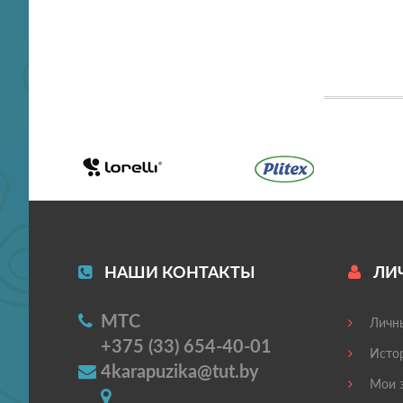
НАШИ КОНТАКТЫ
ЛИ
МТС
Личны
+375 (33) 654-40-01
Истор
4karapuzika@tut.by
Мои з