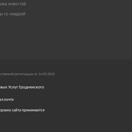
лка новостей
ы со скидкой
ственной регистрации от 14.03.2019,
вых Услуг Гродненского
эл.почте
 корзину сайта принимаются