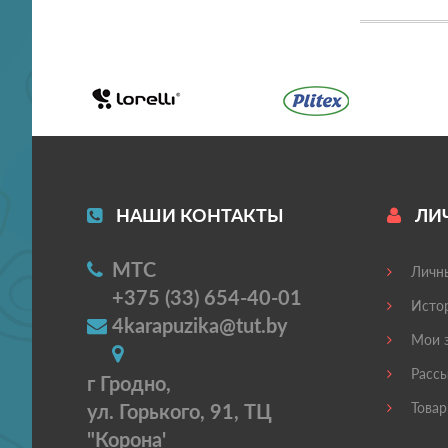
НАШИ КОНТАКТЫ
ЛИ
МТС
Личны
+375 (33) 654-40-01
Истор
4karapuzika@tut.by
Мои з
Рассы
г Гродно,
ул. Горького, 91, ТЦ
Товар
"Корона'