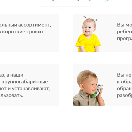
альный ассортимент,
Вы мо
 короткие сроки с
ребен
прогр
з, а наши
Вы не
 крупногабаритные
к обр
ют и устанавливают,
обращ
льзовать.
разоб