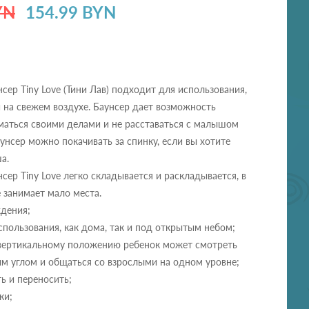
YN
154.99 BYN
сер Tiny Love (Тини Лав) подходит для использования,
 и на свежем воздухе. Баунсер дает возможность
маться своими делами и не расставаться с малышом
аунсер можно покачивать за спинку, если вы хотите
а.
сер Tiny Love легко складывается и раскладывается, в
 занимает мало места.
ждения;
пользования, как дома, так и под открытым небом;
вертикальному положению ребенок может смотреть
м углом и общаться со взрослыми на одном уровне;
ь и переносить;
ки;