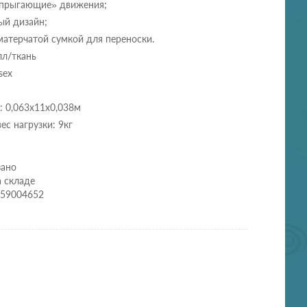
«прыгающие» движения;
ый дизайн;
матерчатой сумкой для переноски.
лл/ткань
sex
: 0,063х11х0,038м
с нагрузки: 9кг
зано
а складе
259004652