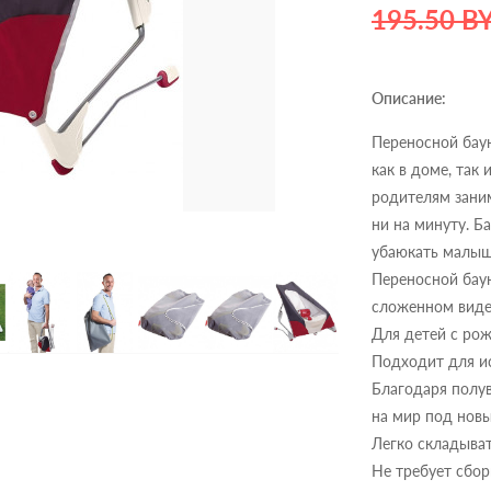
195.50 B
Описание:
Переносной баун
как в доме, так
родителям зани
ни на минуту. Б
убаюкать малыш
Переносной баун
сложенном виде
Для детей с ро
Подходит для ис
Благодаря полу
на мир под новы
Легко складыват
Не требует сбор