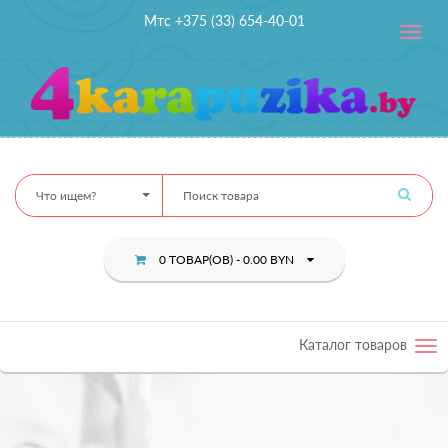
Мтс +375 (33) 654-40-01
Toggle
navig
Что ищем?
0 ТОВАР(ОВ) - 0.00 BYN
Каталог товаров
Tog
nav