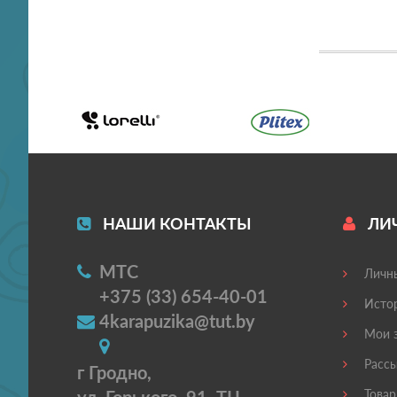
НАШИ КОНТАКТЫ
ЛИ
МТС
Личны
+375 (33) 654-40-01
Истор
4karapuzika@tut.by
Мои з
Рассы
г Гродно,
Товар