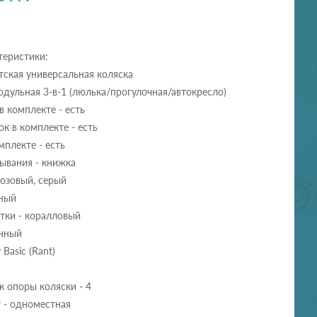
теристики:
етская универсальная коляска
одульная 3-в-1 (люлька/прогулочная/автокресло)
 комплекте - есть
к в комплекте - есть
мплекте - есть
ывания - книжка
розовый, серый
рный
тки - коралловый
енный
 Basic (Rant)
к опоры коляски - 4
 - одноместная