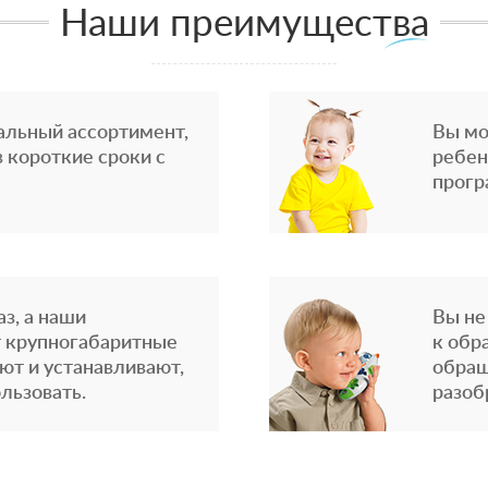
Наши преимущества
альный ассортимент,
Вы мо
 короткие сроки с
ребен
прогр
з, а наши
Вы не
 крупногабаритные
к обр
ют и устанавливают,
обращ
льзовать.
разоб