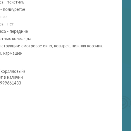
а - текстиль
- полиуретан
ьные
а - нет
еса - передние
тных колес - да
струкции: смотровое окно, козырек, нижняя корзина,
и, кармашек
(коралловый)
т в наличии
0999661433