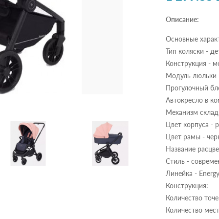
Описание:
Основные харак
Тип коляски - д
Конструкция - м
Модуль люльки в
Прогулочный бло
Автокресло в ко
Механизм склад
Цвет корпуса - 
Цвет рамы - че
Название расцве
Стиль - соврем
Линейка - Energy
Конструкция:
Количество точе
Количество мест