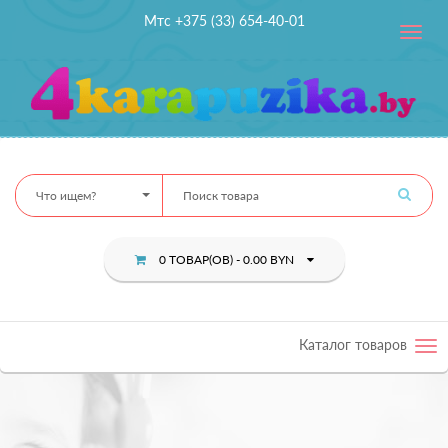
Мтс +375 (33) 654-40-01
Toggle
navig
Что ищем?
0 ТОВАР(ОВ) - 0.00 BYN
Каталог товаров
Tog
nav