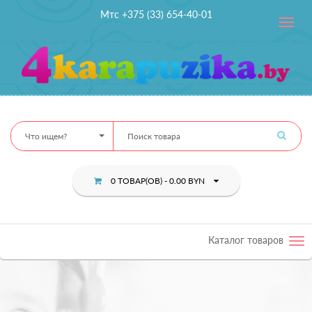
Мтс +375 (33) 654-40-01
Toggle
navig
Что ищем?
0 ТОВАР(ОВ) - 0.00 BYN
Каталог товаров
Tog
nav