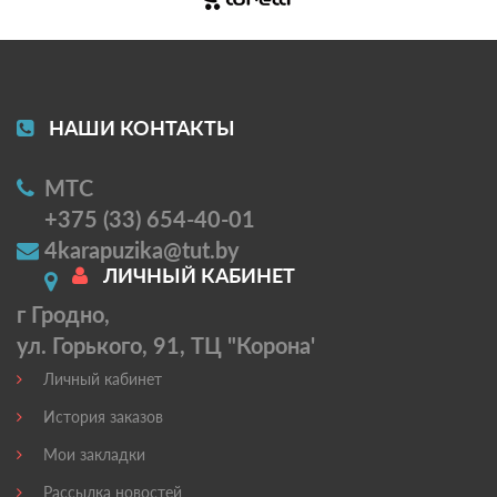
НАШИ КОНТАКТЫ
МТС
+375 (33) 654-40-01
4karapuzika@tut.by
ЛИЧНЫЙ КАБИНЕТ
г Гродно,
ул. Горького, 91, ТЦ "Корона'
Личный кабинет
История заказов
Мои закладки
Рассылка новостей