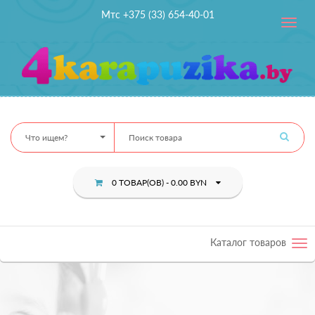
Мтс +375 (33) 654-40-01
Toggle
navig
Что ищем?
0 ТОВАР(ОВ) - 0.00 BYN
Каталог товаров
Tog
nav