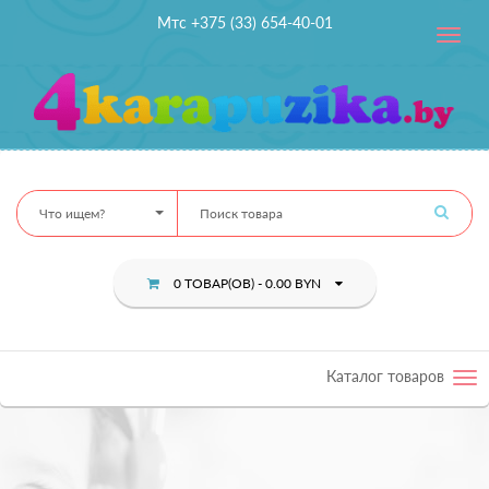
Мтс +375 (33) 654-40-01
Toggle
navig
Что ищем?
0 ТОВАР(ОВ) - 0.00 BYN
Каталог товаров
Tog
nav