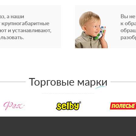
з, а наши
Вы не
 крупногабаритные
к обр
ют и устанавливают,
обращ
льзовать.
разоб
Торговые марки