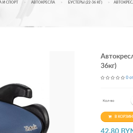
А И СПОРТ
АВТОКРЕСЛА
БУСТЕРЫ (22-36 КГ)
АВТОКРЕСЛ
Автокресл
36кг)
0 о
Кол-во
В КОРЗИН
42.80 BY