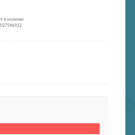
т в наличии
0027546922