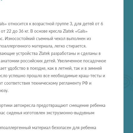
als» относится к возрастной группе 3, для детей от 6
 от 22 до 36 кг. В основе кресла Zlatek «Gals»
ас. Износостойкий съемный чехол выполнен из
поаллергенного материала, легко стирается.
ающие устройства Zlatek разработаны и сделаны в
 анатомии российских детей. Увеличенное посадочное
ет удобство в поездке, как в летней, так и в зимней
есло успешно прошло все необходимые краш-тесты и
т соответствия техническому регламенту РФ и
юзу.
бортики автокресла предотвращают смещение ребенка
кас сиденья изготовлен экструзионно-выдувным
ипоаллергенный материал безопасен для ребенка