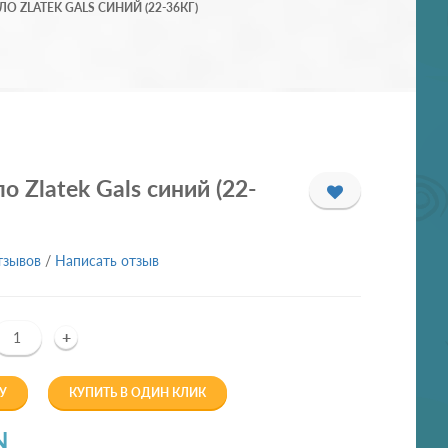
О ZLATEK GALS СИНИЙ (22-36КГ)
о Zlatek Gals синий (22-
тзывов
/
Написать отзыв
+
У
КУПИТЬ В ОДИН КЛИК
N