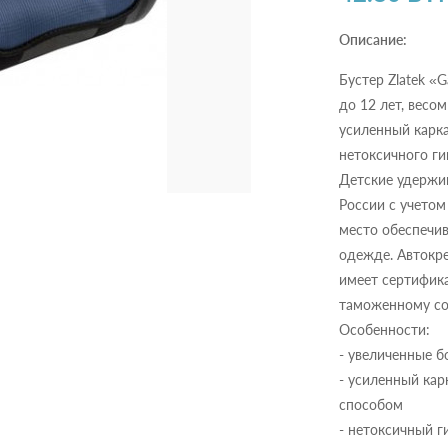
Описание:
Бустер Zlatek «G
до 12 лет, весом
усиленный карк
нетоксичного ги
Детские удержив
России с учетом
место обеспечива
одежде. Автокр
имеет сертифика
таможенному со
Особенности:
- увеличенные 
- усиленный кар
способом
- нетоксичный г