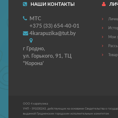
НАШИ КОНТАКТЫ
ЛИ
МТС
Личны
+375 (33) 654-40-01
Истор
4karapuzika@tut.by
Мои з
Рассы
г Гродно,
ул. Горького, 91, ТЦ
Товар
"Корона'
ООО 4 карапузика
УНП - 591030243, действующих на основании Свидетельства о государ
выданной Гродненским городским исполнительным комитетом