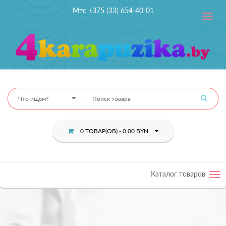
Мтс +375 (33) 654-40-01
Toggle
navig
Что ищем?
0 ТОВАР(ОВ) - 0.00 BYN
Каталог товаров
Tog
nav