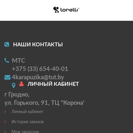
НАШИ КОНТАКТЫ
МТС
+375 (33) 654-40-01
4karapuzika@tut.by
ЛИЧНЫЙ КАБИНЕТ
г Гродно,
ул. Горького, 91, ТЦ "Корона'
Личный кабинет
История заказов
Мои закладки