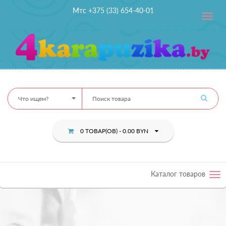
Мтс +375 (33) 654-40-01
Toggle
navig
Что ищем?
0 ТОВАР(ОВ) - 0.00 BYN
Каталог товаров
Tog
nav