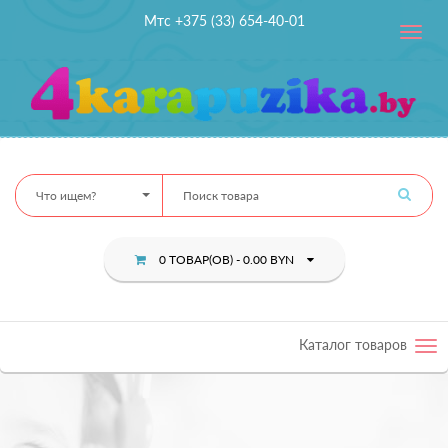
Мтс +375 (33) 654-40-01
Toggle
navig
Что ищем?
0 ТОВАР(ОВ) - 0.00 BYN
Каталог товаров
Tog
nav