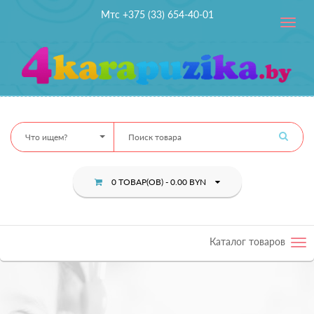
Мтс +375 (33) 654-40-01
Toggle
navig
Что ищем?
0 ТОВАР(ОВ) - 0.00 BYN
Каталог товаров
Tog
nav