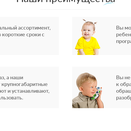
альный ассортимент,
Вы мо
 короткие сроки с
ребен
прогр
з, а наши
Вы не
 крупногабаритные
к обр
ют и устанавливают,
обращ
льзовать.
разоб