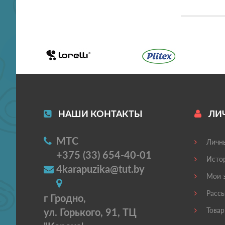
НАШИ КОНТАКТЫ
ЛИ
МТС
Личны
+375 (33) 654-40-01
Истор
4karapuzika@tut.by
Мои з
Рассы
г Гродно,
ул. Горького, 91, ТЦ
Товар