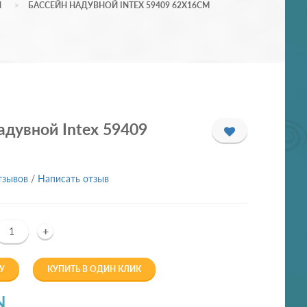
И
БАССЕЙН НАДУВНОЙ INTEX 59409 62Х16СМ
адувной Intex 59409
тзывов
/
Написать отзыв
+
У
КУПИТЬ В ОДИН КЛИК
N