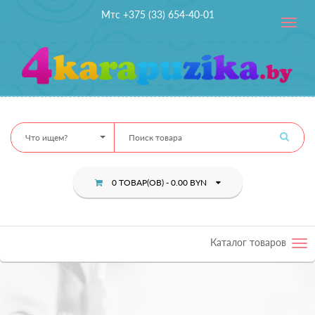
Мтс +375 (33) 654-40-01
Toggle
navig
Что ищем?
0 ТОВАР(ОВ) - 0.00 BYN
Каталог товаров
Tog
nav