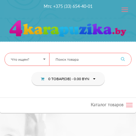
Мтс +375 (33) 654-40-01
Toggle
navig
Что ищем?
0 ТОВАР(ОВ) - 0.00 BYN
Каталог товаров
Tog
nav