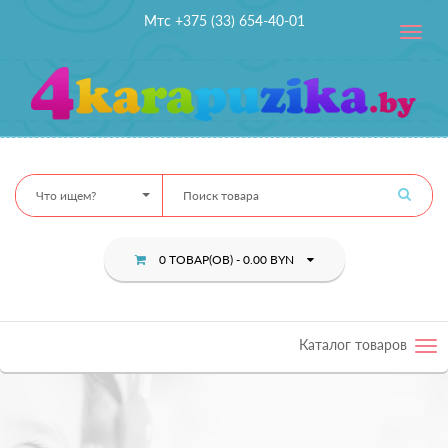
Мтс +375 (33) 654-40-01
Toggle
navig
Что ищем?
0 ТОВАР(ОВ) - 0.00 BYN
Каталог товаров
Tog
nav