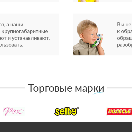
з, а наши
Вы не
 крупногабаритные
к обр
ют и устанавливают,
обращ
льзовать.
разоб
Торговые марки