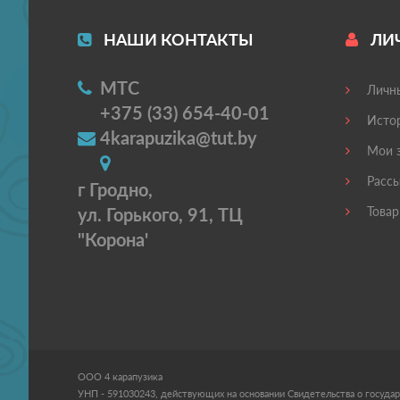
НАШИ КОНТАКТЫ
ЛИ
МТС
Личны
+375 (33) 654-40-01
Истор
4karapuzika@tut.by
Мои з
Рассы
г Гродно,
ул. Горького, 91, ТЦ
Товар
"Корона'
ООО 4 карапузика
УНП - 591030243, действующих на основании Свидетельства о государ