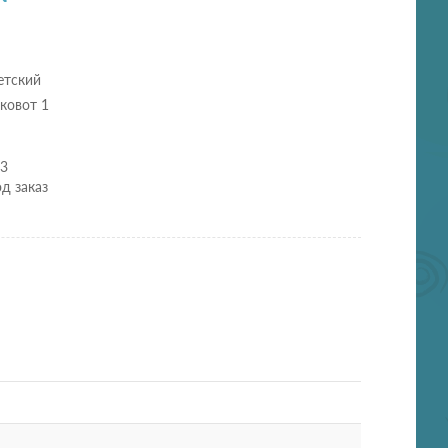
етский
ковот 1
33
д заказ