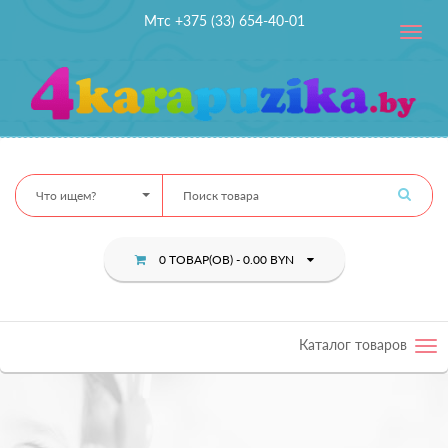
Мтс +375 (33) 654-40-01
Toggle
navig
Что ищем?
0 ТОВАР(ОВ) - 0.00 BYN
Каталог товаров
Tog
nav