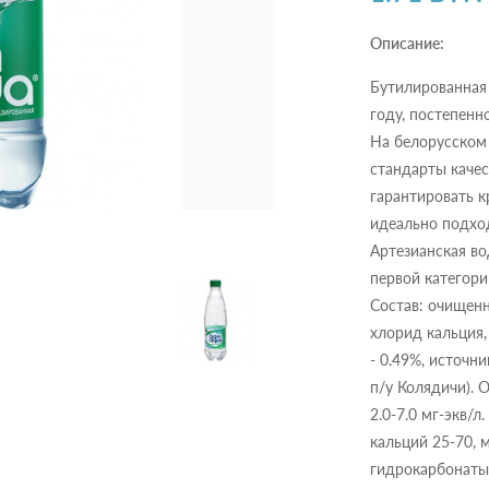
Описание:
Бутилированная 
году, постепенн
На белорусском 
стандарты качес
гарантировать к
идеально подхо
Артезианская в
первой категори
Состав: очищенн
хлорид кальция,
- 0.49%, источни
п/у Колядичи). 
2.0-7.0 мг-экв/л
кальций 25-70, м
гидрокарбонаты 