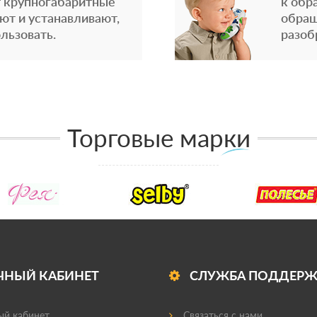
 крупногабаритные
к обр
ют и устанавливают,
обращ
льзовать.
разоб
Торговые марки
ЧНЫЙ КАБИНЕТ
СЛУЖБА ПОДДЕР
й кабинет
Связаться с нами