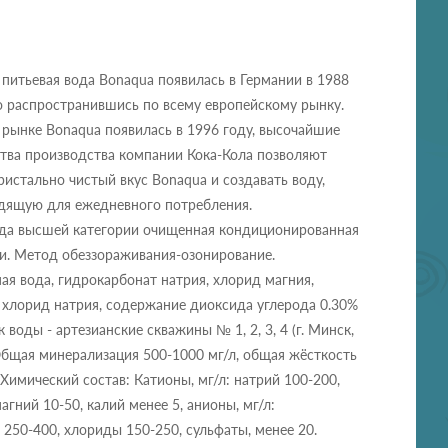
питьевая вода Bonaqua появилась в Германии в 1988
о распространившись по всему европейскому рынку.
рынке Bonaqua появилась в 1996 году, высочайшие
тва производства компании Кока-Кола позволяют
ристально чистый вкус Bonaqua и создавать воду,
дящую для ежедневного потребления.
ода высшей категории очищенная кондиционированная
и. Метод обеззораживания-озонирование.
ая вода, гидрокарбонат натрия, хлорид магния,
 хлорид натрия, содержание диоксида углерода 0.30%
к воды - артезианские скважины № 1, 2, 3, 4 (г. Минск,
Общая минерализация 500-1000 мг/л, общая жёсткость
. Химический состав: Катионы, мг/л: натрий 100-200,
агний 10-50, калий менее 5, анионы, мг/л:
250-400, хлориды 150-250, сульфаты, менее 20.