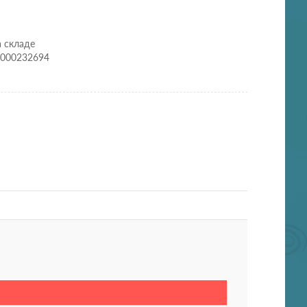
а складе
9000232694