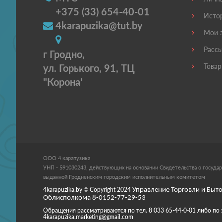
+375 (33) 654-40-01
Истор
4karapuzika@tut.by
Мои з
Рассы
г Гродно,
ул. Горького, 91, ТЦ
Товар
"Корона'
ООО 4 карапузика
УНП - 591030243, действующих на основании Свидетельства о государ
выданной Гродненским городским исполнительным комитетом
4karapuzika.by
© Copyright
2024
Управление Торговли и Быто
Облисполкома 8-0152-77-29-53
Обращения рассматриваются по тел. 8 033 65-44-0-01 либо по 
4karapuzika.marketing@gmail.com