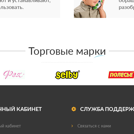
ют и устанавливают,
обращ
льзовать.
разоб
Торговые марки
ЧНЫЙ КАБИНЕТ
СЛУЖБА ПОДДЕР
й кабинет
Связаться с нами