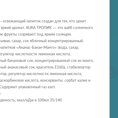
освежающий напиток создан для тех, кто ценит
и яркий аромат. AURA ТРОПИК — это вайб солнечного
ие фрукты созревают под ярким солнцем.
тьевая, сахар, сок яблочный концентрированный,
напитков «Ананас-Банан-Манго» (вода, сахар,
егулятор кислотности лимонная кислота,
ый банановый сок, концентрированный сок из манго,
ый ананасовый сок, краситель Е160а, стабилизатор
атор, регулятор кислотности лимонная кислота,
аскорбиновая кислота, консерванты: сорбат калия и
 Содержит упаковочный газ азот.
:
ценность, ккал/кДж в 100мл 35/140