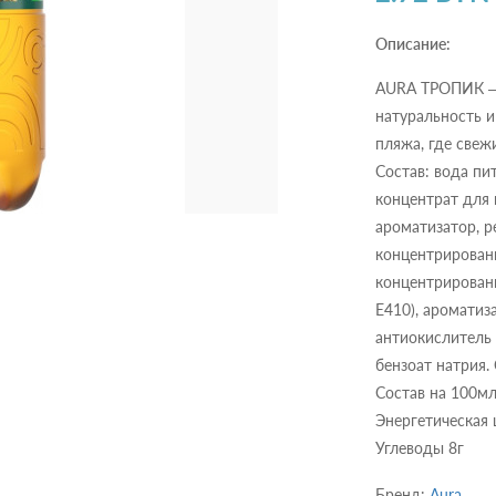
Описание:
AURA ТРОПИК — 
натуральность 
пляжа, где свеж
Состав: вода пи
концентрат для 
ароматизатор, р
концентрированн
концентрированн
Е410), ароматиз
антиокислитель 
бензоат натрия.
Состав на 100мл
Энергетическая 
Углеводы 8г
Бренд:
Aura