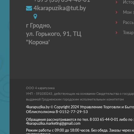
Истор
4karapuzika@tut.by
Мои з
Рассы
г Гродно,
ул. Горького, 91, ТЦ
Товар
"Корона'
ООО 4 карапузика
УНП - 591030243, действующих на основании Свидетельства о государ
выданной Гродненским городским исполнительным комитетом
4karapuzika.by
© Copyright
2024
Управление Торговли и Быто
Облисполкома 8-0152-77-29-53
Обращения рассматриваются по тел. 8 033 65-44-0-01 либо по 
4karapuzika.marketing@gmail.com
Режим работы с 09:00 до 18:00 часов. Без обеда. Заказы через