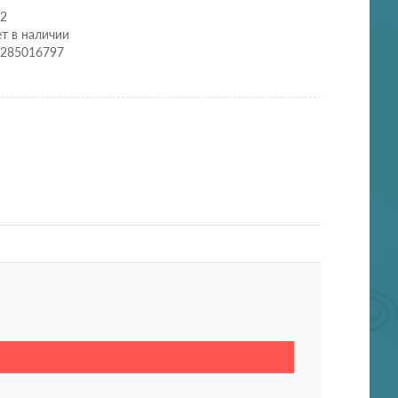
12
т в наличии
0285016797