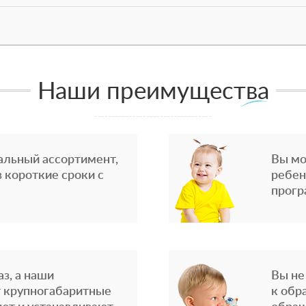
Наши преимущества
альный ассортимент,
Вы мо
 короткие сроки с
ребен
прогр
з, а наши
Вы не
 крупногабаритные
к обр