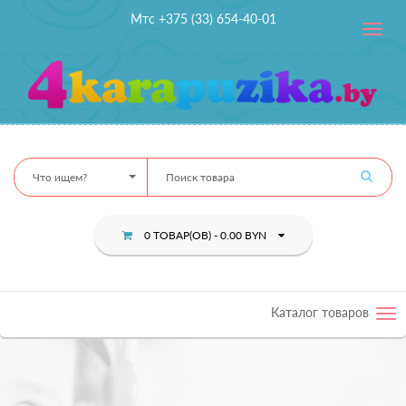
Мтс +375 (33) 654-40-01
Toggle
navig
Что ищем?
0 ТОВАР(ОВ) - 0.00 BYN
Каталог товаров
Tog
nav