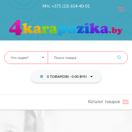
Мтс +375 (33) 654-40-01
Toggle
navig
Что ищем?
0 ТОВАР(ОВ) - 0.00 BYN
Каталог товаров
Tog
nav