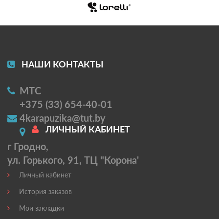
НАШИ КОНТАКТЫ
МТС
+375 (33) 654-40-01
4karapuzika@tut.by
ЛИЧНЫЙ КАБИНЕТ
г Гродно,
ул. Горького, 91, ТЦ "Корона'
Личный кабинет
История заказов
Мои закладки