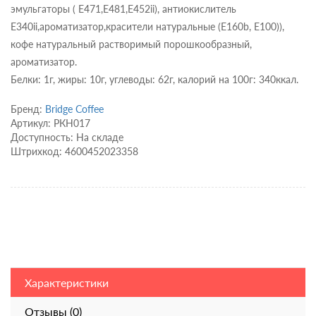
эмульгаторы ( Е471,Е481,Е452ii), антиокислитель
Е340ii,ароматизатор,красители натуральные (Е160b, E100)),
кофе натуральный растворимый порошкообразный,
ароматизатор.
Белки: 1г, жиры: 10г, углеводы: 62г, калорий на 100г: 340ккал.
Бренд:
Bridge Coffee
Артикул: РКН017
Доступность: На складе
Штрихкод: 4600452023358
Характеристики
Отзывы (0)