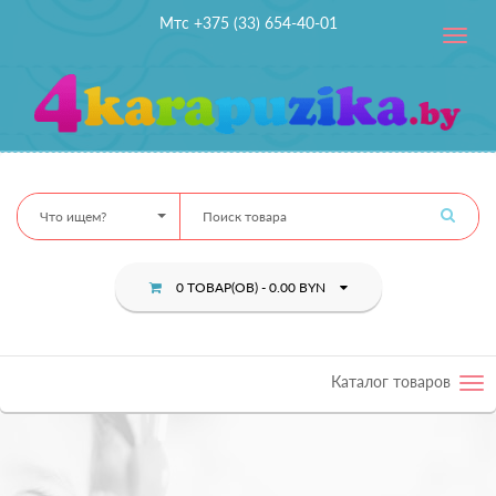
Мтс +375 (33) 654-40-01
Toggle
navig
Что ищем?
0 ТОВАР(ОВ) - 0.00 BYN
Каталог товаров
Tog
nav