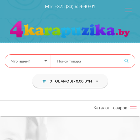
Мтс +375 (33) 654-40-01
Toggle
navig
Что ищем?
0 ТОВАР(ОВ) - 0.00 BYN
Каталог товаров
Tog
nav