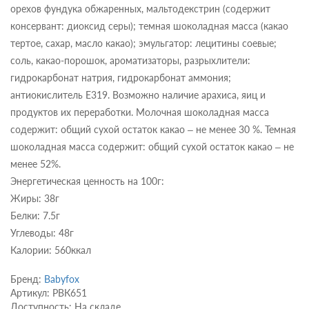
орехов фундука обжаренных, мальтодекстрин (содержит
консервант: диоксид серы); темная шоколадная масса (какао
тертое, сахар, масло какао); эмульгатор: лецитины соевые;
соль, какао-порошок, ароматизаторы, разрыхлители:
гидрокарбонат натрия, гидрокарбонат аммония;
антиокислитель Е319. Возможно наличие арахиса, яиц и
продуктов их переработки. Молочная шоколадная масса
содержит: общий сухой остаток какао – не менее 30 %. Темная
шоколадная масса содержит: общий сухой остаток какао – не
менее 52%.
Энергетическая ценность на 100г:
Жиры: 38г
Белки: 7.5г
Углеводы: 48г
Калории: 560ккал
Бренд:
Babyfox
Артикул: РВК651
Доступность: На складе