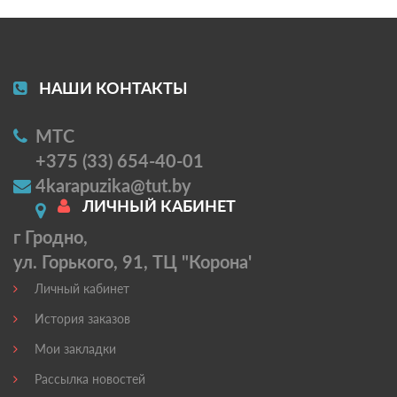
НАШИ КОНТАКТЫ
МТС
+375 (33) 654-40-01
4karapuzika@tut.by
ЛИЧНЫЙ КАБИНЕТ
г Гродно,
ул. Горького, 91, ТЦ "Корона'
Личный кабинет
История заказов
Мои закладки
Рассылка новостей