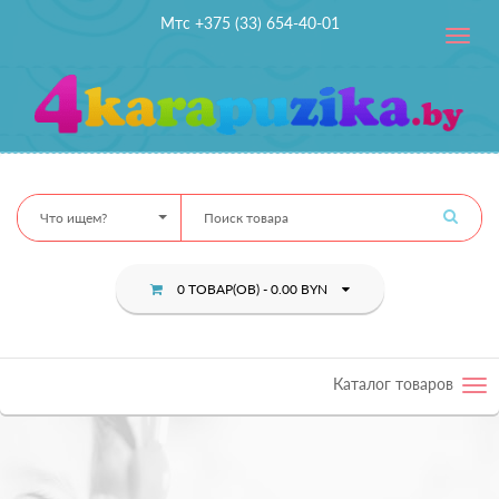
Мтс +375 (33) 654-40-01
Toggle
navig
Что ищем?
0 ТОВАР(ОВ) - 0.00 BYN
Каталог товаров
Tog
nav