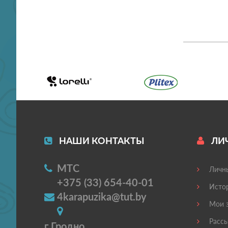
НАШИ КОНТАКТЫ
ЛИ
МТС
Личны
+375 (33) 654-40-01
Истор
4karapuzika@tut.by
Мои з
Рассы
г Гродно,