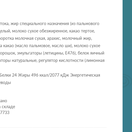
атока, жир специального назначения (из пальмового
целый, молоко сухое обезжиренное, какао тертое,
воротка молочная сухая, арахис, молочный жир,
а какао (масло пальмовое, масло ши), молоко сухое
порошок, эмульгаторы (летицины, E476), белок яичный
аторы натуральные, регулятор кислотности (лимонная
 Белки 24 Жиры 496 ккал/2077 кДж Энергетическая
леводы
зано
а складе
67733