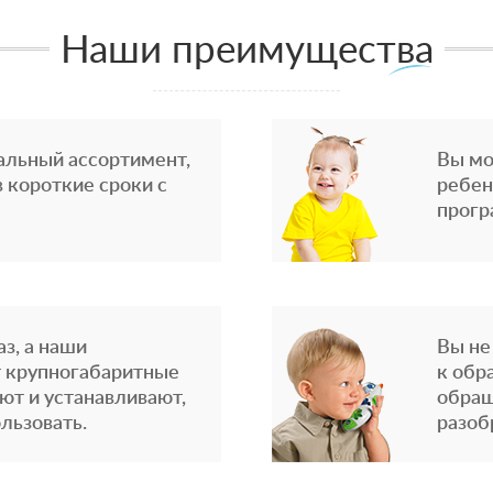
Наши преимущества
альный ассортимент,
Вы мо
 короткие сроки с
ребен
прогр
з, а наши
Вы не
 крупногабаритные
к обр
ют и устанавливают,
обращ
льзовать.
разоб