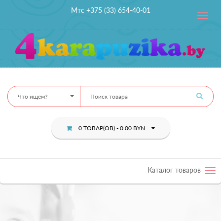
Мтс +375 (33) 654-40-01
Toggle
navig
Что ищем?
0 ТОВАР(ОВ) - 0.00 BYN
Каталог товаров
Tog
nav