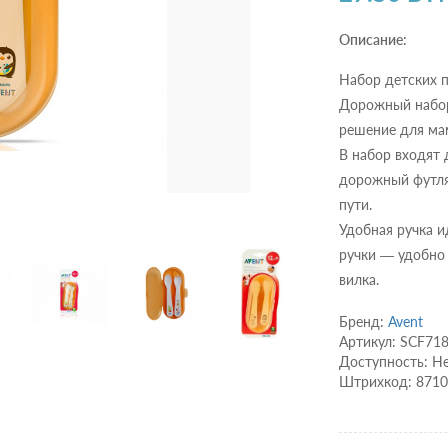
Описание:
Набор детских 
Дорожный набор 
решение для мам
В набор входят 
дорожный футля
пути.
Удобная ручка и
ручки — удобно 
вилка.
Бренд:
Avent
Артикул: SCF71
Доступность: Не
Штрихкод: 871