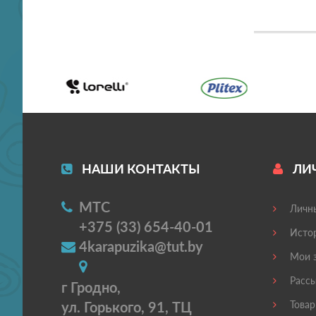
НАШИ КОНТАКТЫ
ЛИ
МТС
Личны
+375 (33) 654-40-01
Истор
4karapuzika@tut.by
Мои з
Рассы
г Гродно,
ул. Горького, 91, ТЦ
Товар