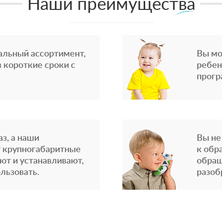
Наши преимущества
альный ассортимент,
Вы мо
 короткие сроки с
ребен
прогр
з, а наши
Вы не
 крупногабаритные
к обр
ют и устанавливают,
обращ
льзовать.
разоб