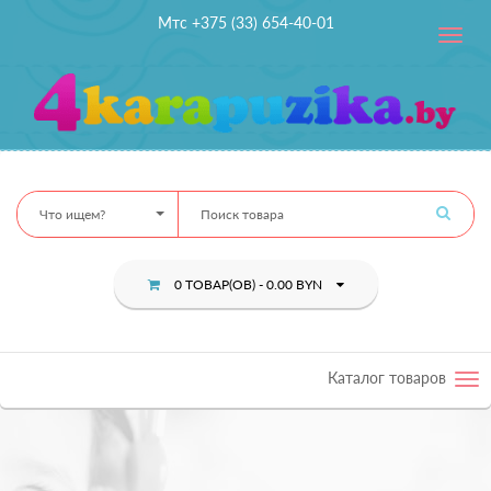
Мтс +375 (33) 654-40-01
Toggle
navig
Что ищем?
0 ТОВАР(ОВ) - 0.00 BYN
Каталог товаров
Tog
nav