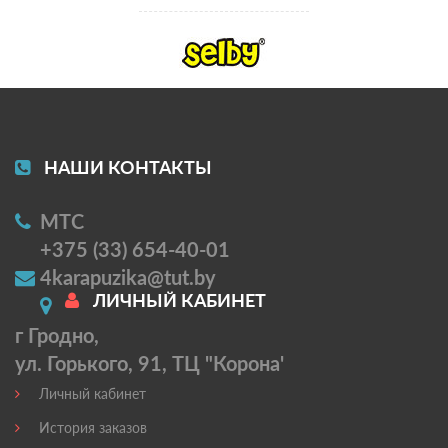
НАШИ КОНТАКТЫ
МТС
+375 (33) 654-40-01
4karapuzika@tut.by
ЛИЧНЫЙ КАБИНЕТ
г Гродно,
ул. Горького, 91, ТЦ "Корона'
Личный кабинет
История заказов