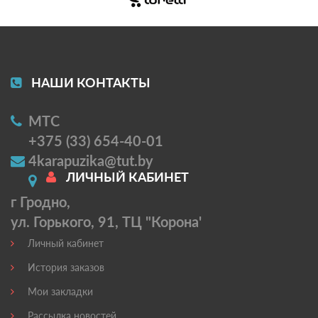
НАШИ КОНТАКТЫ
МТС
+375 (33) 654-40-01
4karapuzika@tut.by
ЛИЧНЫЙ КАБИНЕТ
г Гродно,
ул. Горького, 91, ТЦ "Корона'
Личный кабинет
История заказов
Мои закладки
Рассылка новостей