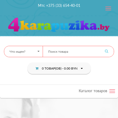
Мтс +375 (33) 654-40-01
Toggle
navig
Что ищем?
0 ТОВАР(ОВ) - 0.00 BYN
Каталог товаров
Tog
nav