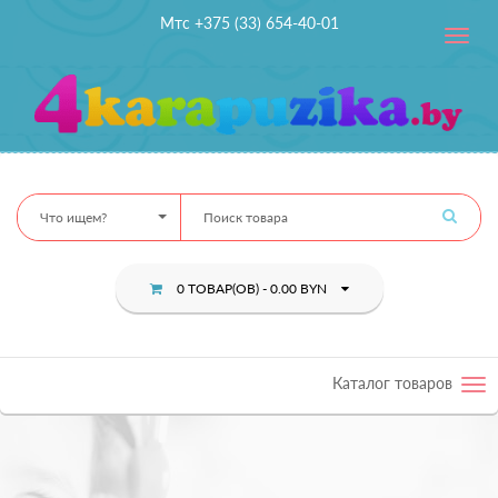
Мтс +375 (33) 654-40-01
Toggle
navig
Что ищем?
0 ТОВАР(ОВ) - 0.00 BYN
Каталог товаров
Tog
nav