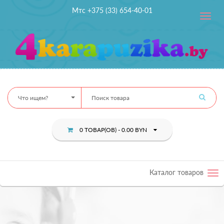
Мтс +375 (33) 654-40-01
Toggle
navig
Что ищем?
0 ТОВАР(ОВ) - 0.00 BYN
Каталог товаров
Tog
nav