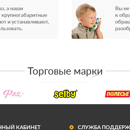
з, а наши
Вы не
 крупногабаритные
к обр
ют и устанавливают,
обращ
льзовать.
разоб
Торговые марки
ЧНЫЙ КАБИНЕТ
СЛУЖБА ПОДДЕР