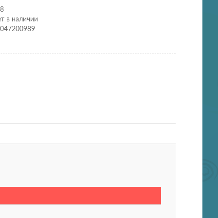
98
т в наличии
0047200989