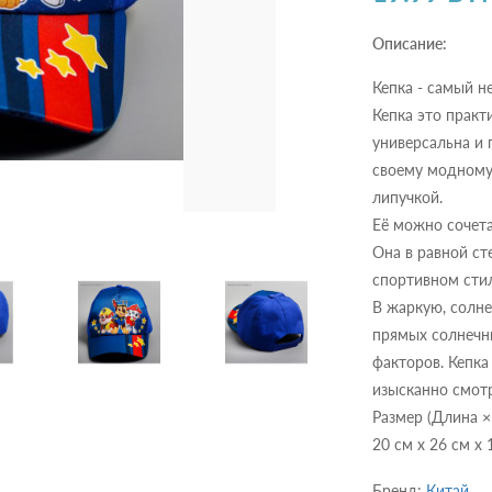
Описание:
Кепка - самый н
Кепка это практ
универсальна и 
своему модному
липучкой.
Её можно сочета
Она в равной ст
спортивном стил
В жаркую, солне
прямых солнечн
факторов. Кепка
изысканно смотр
Размер (Длина 
20 см х 26 см х 
Бренд:
Китай