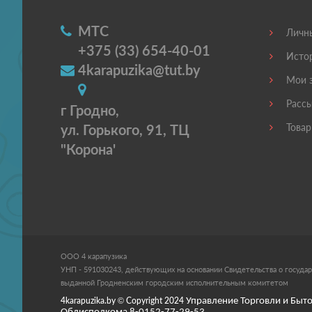
МТС
Личны
+375 (33) 654-40-01
Истор
4karapuzika@tut.by
Мои з
Рассы
г Гродно,
ул. Горького, 91, ТЦ
Товар
"Корона'
ООО 4 карапузика
УНП - 591030243, действующих на основании Свидетельства о государ
выданной Гродненским городским исполнительным комитетом
4karapuzika.by
© Copyright
2024
Управление Торговли и Быто