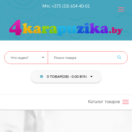
Мтс +375 (33) 654-40-01
Toggle
navig
Что ищем?
0 ТОВАР(ОВ) - 0.00 BYN
Каталог товаров
Tog
nav