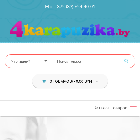
Мтс +375 (33) 654-40-01
Toggle
navig
Что ищем?
0 ТОВАР(ОВ) - 0.00 BYN
Каталог товаров
Tog
nav