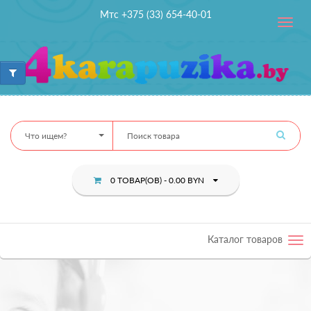
Мтс +375 (33) 654-40-01
Toggle
navig
Что ищем?
0 ТОВАР(ОВ) - 0.00 BYN
Каталог товаров
Tog
nav