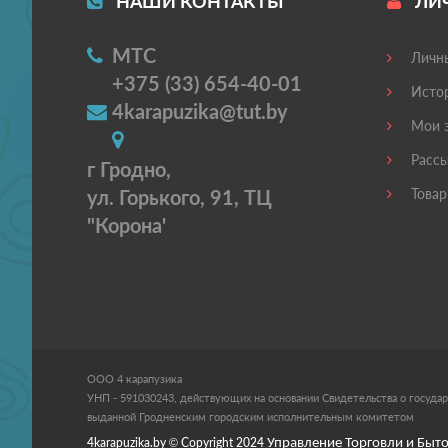
НАШИ КОНТАКТЫ
ЛИ
МТС
Личны
+375 (33) 654-40-01
Истор
4karapuzika@tut.by
Мои з
Рассы
г Гродно,
ул. Горького, 91, ТЦ
Товар
"Корона'
ООО 4 карапузика
УНП - 591030243, действующих на основании Свидетельства о государ
выданной Гродненским городским исполнительным комитетом
4karapuzika.by
© Copyright
2024
Управление Торговли и Быто