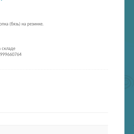
пка (бязь) на резинке.
а складе
0999660764