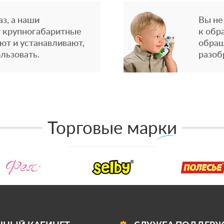
з, а наши
Вы не
 крупногабаритные
к обр
ют и устанавливают,
обращ
льзовать.
разоб
Торговые марки