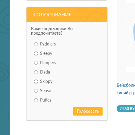
ГОЛОСОВАНИЕ
Какие подгузники Вы
предпочитаете?
Paddlers
Sleepy
Pampers
Dada
Skippy
Бейсбол
Senso
синий р-
Pufies
24.50 B