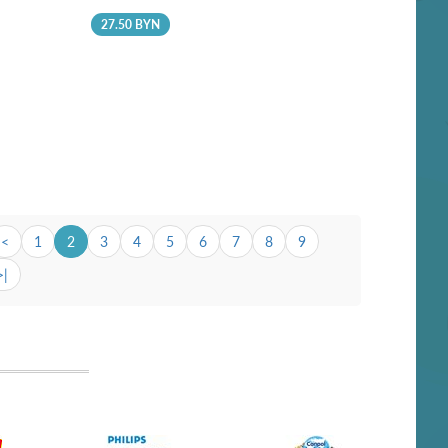
27.50 BYN
<
1
2
3
4
5
6
7
8
9
>|