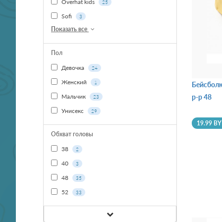
Overhat kids
25
Sofi
3
Показать все
Пол
Девочка
24
Женский
1
Бейсбол
Мальчик
р-р 48
23
Унисекс
29
19.99 B
Обхват головы
38
2
40
3
48
35
52
33