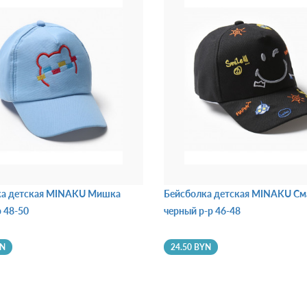
ка детская MINAKU Мишка
Бейсболка детская MINAKU См
р 48-50
черный р-р 46-48
YN
24.50 BYN