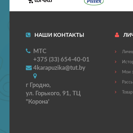
НАШИ КОНТАКТЫ
ЛИ
МТС
Личны
+375 (33) 654-40-01
Истор
4karapuzika@tut.by
Мои з
Рассы
г Гродно,
ул. Горького, 91, ТЦ
Товар
"Корона'