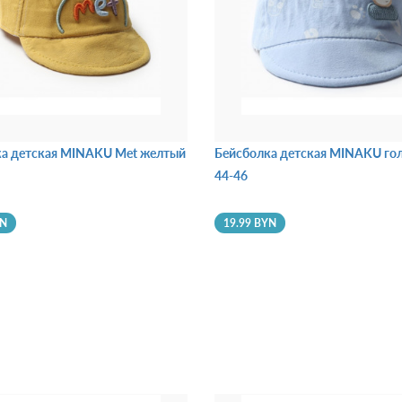
ка детская MINAKU Met желтый
Бейсболка детская MINAKU гол
44-46
YN
19.99 BYN