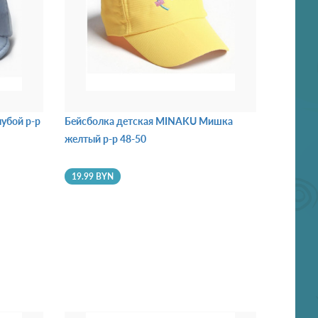
убой р-р
Бейсболка детская MINAKU Мишка
желтый р-р 48-50
19.99 BYN