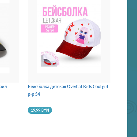
айл
Бейсболка детская Overhat Kids Cool girl
р-р 54
19.99 BYN