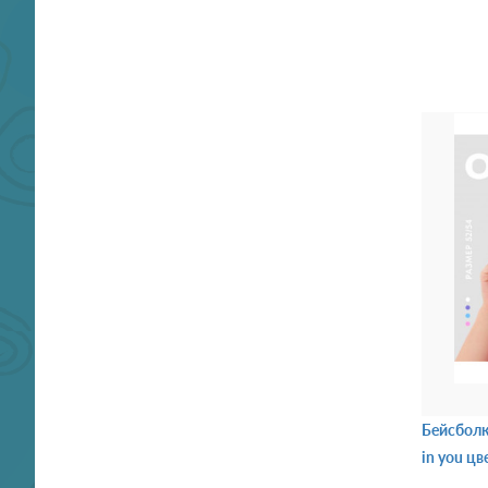
Бейсболка
in you цв