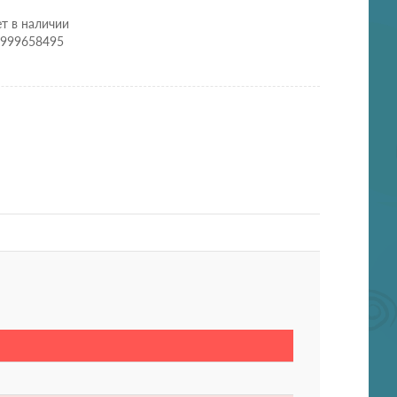
т в наличии
0999658495