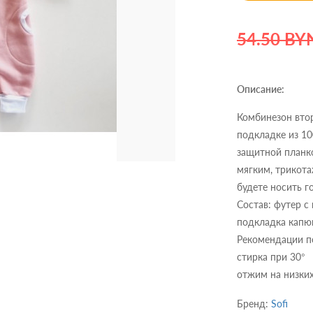
54.50 BY
Описание:
Комбинезон втор
подкладке из 10
защитной планко
мягким, трикот
будете носить г
Состав: футер 
подкладка капю
Рекомендации п
стирка при 30°
отжим на низки
Бренд:
Sofi