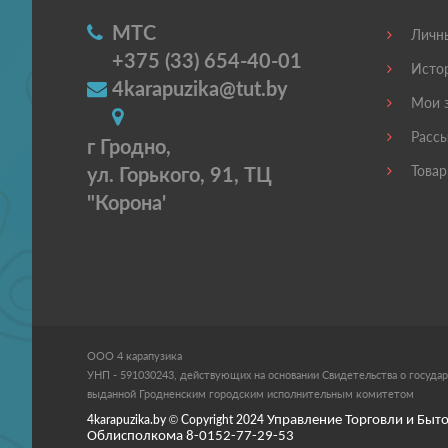
МТС
Личны
+375 (33) 654-40-01
Истор
4karapuzika@tut.by
Мои з
Рассы
г Гродно,
ул. Горького, 91, ТЦ
Товар
"Корона'
ООО 4 карапузика
УНП - 591030243, действующих на основании Свидетельства о государ
выданной Гродненским городским исполнительным комитетом
4karapuzika.by
© Copyright
2024
Управление Торговли и Быто
Облисполкома 8-0152-77-29-53