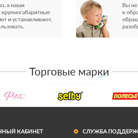
з, а наши
Вы не
 крупногабаритные
к обр
ют и устанавливают,
обращ
льзовать.
разоб
Торговые марки
ЧНЫЙ КАБИНЕТ
СЛУЖБА ПОДДЕР