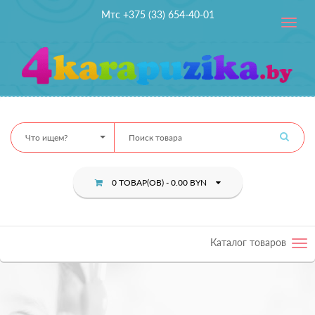
Мтс +375 (33) 654-40-01
Toggle
navig
Что ищем?
0 ТОВАР(ОВ) - 0.00 BYN
Каталог товаров
Tog
nav