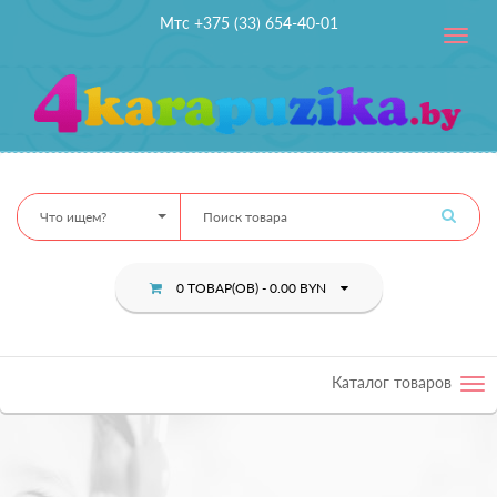
Мтс +375 (33) 654-40-01
Toggle
navig
Что ищем?
0 ТОВАР(ОВ) - 0.00 BYN
Каталог товаров
Tog
nav