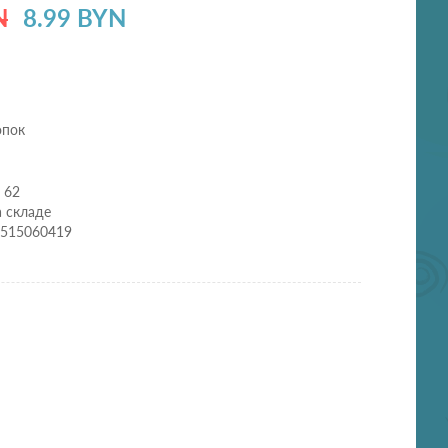
N
8.99 BYN
опок
 62
а складе
2515060419