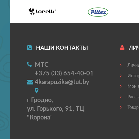
НАШИ КОНТАКТЫ
ЛИ
МТС
Личны
+375 (33) 654-40-01
Истор
4karapuzika@tut.by
Мои з
Рассы
г Гродно,
ул. Горького, 91, ТЦ
Товар
"Корона'