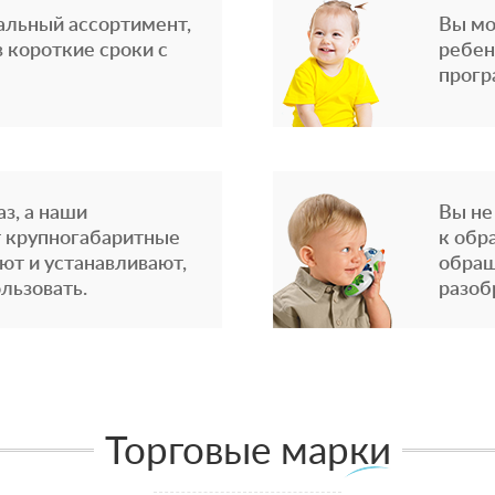
альный ассортимент,
Вы мо
 короткие сроки с
ребен
прогр
з, а наши
Вы не
 крупногабаритные
к обр
ют и устанавливают,
обращ
льзовать.
разоб
Торговые марки