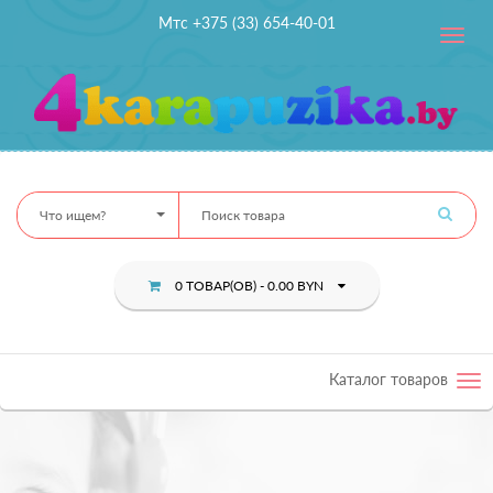
Мтс +375 (33) 654-40-01
Toggle
navig
Что ищем?
0 ТОВАР(ОВ) - 0.00 BYN
Каталог товаров
Tog
nav